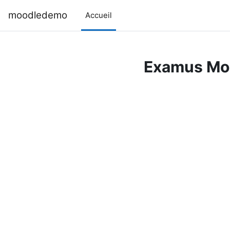
Passer au contenu principal
moodledemo
Accueil
Examus Mo